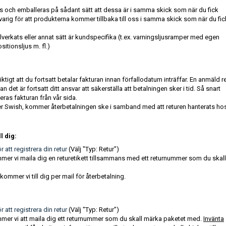
och emballeras på sådant sätt att dessa är i samma skick som när du fick
rig för att produkterna kommer tillbaka till oss i samma skick som när du fic
lverkats eller annat sätt är kundspecifika (t.ex. varningsljusramper med egen
tionsljus m. fl.)
 viktigt att du fortsatt betalar fakturan innan förfallodatum inträffar. En anmäld r
 det är fortsatt ditt ansvar att säkerställa att betalningen sker i tid. Så snart
leras fakturan från vår sida.
ller Swish, kommer återbetalningen ske i samband med att returen hanterats ho
l dig:
r att registrera din retur
(Välj "Typ: Retur")
ommer vi maila dig en returetikett tillsammans med ett returnummer som du skall
mmer vi till dig per mail för återbetalning.
r att registrera din retur
(Välj "Typ: Retur")
kommer vi att maila dig ett returnummer som du skall märka paketet med.
Invänta