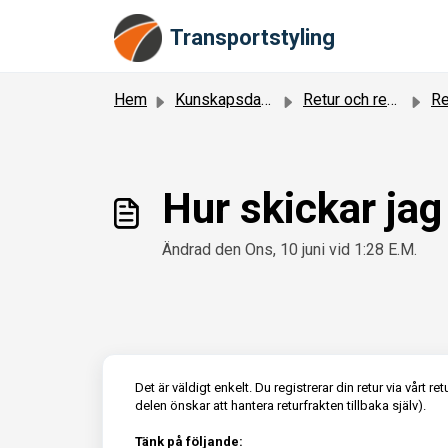
Hoppa över till huvudinnehåll
Transportstyling
Hem
Kunskapsdatabas
Retur och reklamation
Ret
Hur skickar jag
Ändrad den Ons, 10 juni vid 1:28 E.M.
Det är väldigt enkelt. Du registrerar din retur via vårt r
delen önskar att hantera returfrakten tillbaka själv).
Tänk på följande: