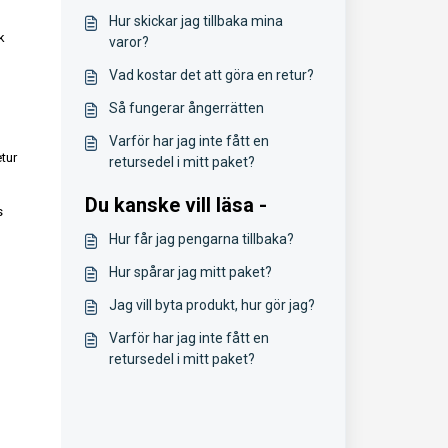
Hur skickar jag tillbaka mina
k
varor?
Vad kostar det att göra en retur?
Så fungerar ångerrätten
Varför har jag inte fått en
etur
retursedel i mitt paket?
Du kanske vill läsa -
s
Hur får jag pengarna tillbaka?
Hur spårar jag mitt paket?
Jag vill byta produkt, hur gör jag?
Varför har jag inte fått en
retursedel i mitt paket?