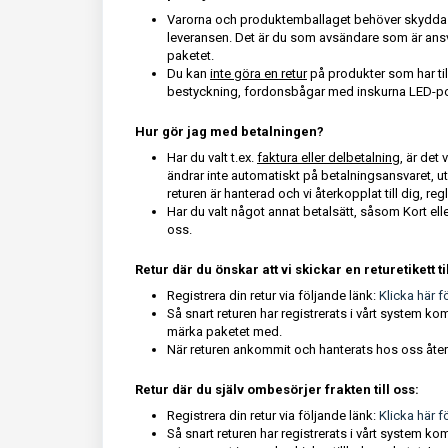
Varorna och produktemballaget behöver skyddas 
leveransen. Det är du som avsändare som är ansva
paketet.
Du kan
inte göra en retur
på produkter som har til
bestyckning, fordonsbågar med inskurna LED-posi
Hur gör jag med betalningen?
Har du valt t.ex.
faktura eller delbetalning
, är det
ändrar inte automatiskt på betalningsansvaret, utan
returen är hanterad och vi återkopplat till dig, reg
Har du valt något annat betalsätt, såsom Kort e
oss.
Retur där du önskar att vi skickar en returetikett til
Registrera din retur via följande länk:
Klicka här fö
Så snart returen har registrerats i vårt system k
märka paketet med.
När returen ankommit och hanterats hos oss återko
Retur där du själv ombesörjer frakten till oss:
Registrera din retur via följande länk:
Klicka här fö
Så snart returen har registrerats i vårt system 