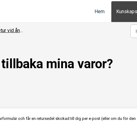
Hem
Kunskaps
ur vid ångerrätt
 tillbaka mina varor?
eturformulär och får en retursedel skickad till dig per e-post (eller om du för den